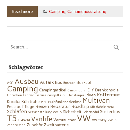
Read more
Camping
,
Campingausstattung
Schlagwörter
Ausbau
Autark
Bus
Buskauf
AGR
Bushack
Camping
Campingartikel
DIY
Drehkonsole
Campinggrill
Kofferraum
Ideen
Einparken
Fahrrad
Fiamma
Gasgrill
Grill
Heckträger
Multivan
Korsika
Kühltruhe
MFL
Multifunktionslenkrad
Reisen
Reparatur
Roadtrip
Pedaloc
Pflege
Rückfahrkamera
Schlafen
Surferbus
Sicherheit
Servicestellung VW T5
Solarmodul
VW
T5
Vanlife
Verbraucher
U-Profil
VW Caddy
VW T5
Zubehör
Zweitbatterie
Zahnriemen