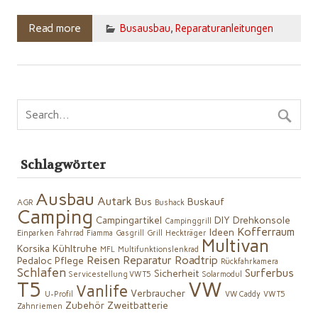
Read more
Busausbau
,
Reparaturanleitungen
Schlagwörter
Ausbau
Autark
Bus
Buskauf
AGR
Bushack
Camping
Campingartikel
DIY
Drehkonsole
Campinggrill
Kofferraum
Ideen
Einparken
Fahrrad
Fiamma
Gasgrill
Grill
Heckträger
Multivan
Korsika
Kühltruhe
MFL
Multifunktionslenkrad
Reisen
Reparatur
Roadtrip
Pedaloc
Pflege
Rückfahrkamera
Schlafen
Surferbus
Sicherheit
Servicestellung VW T5
Solarmodul
VW
T5
Vanlife
Verbraucher
U-Profil
VW Caddy
VW T5
Zubehör
Zweitbatterie
Zahnriemen