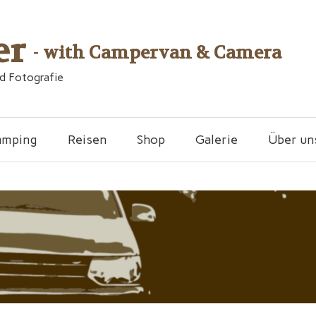
er
- with Campervan & Camera
nd Fotografie
amping
Reisen
Shop
Galerie
Über un