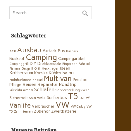
Schlagwörter
Ausbau
Autark
Bus
AGR
Bushack
Camping
Buskauf
Campingartikel
DIY
Drehkonsole
Campinggrill
Einparken
Fahrrad
Ideen
Fiamma
Gasgrill
Grill
Heckträger
Kofferraum
Korsika
Kühltruhe
MFL
Multivan
Pedaloc
Multifunktionslenkrad
Reisen
Reparatur
Roadtrip
Pflege
Schlafen
Rückfahrkamera
Servicestellung VW T5
T5
Surferbus
Sicherheit
Solarmodul
U-Profil
VW
Vanlife
Verbraucher
VW Caddy
VW
Zubehör
Zweitbatterie
T5
Zahnriemen
Neueste Beiträge