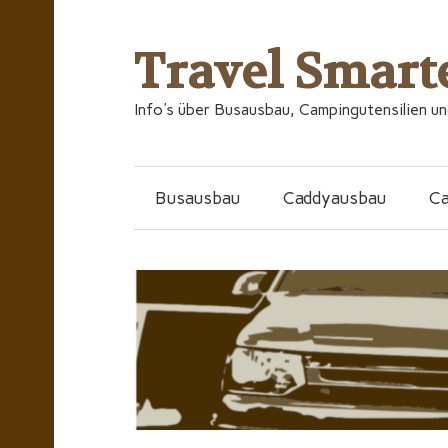
Travel Smart
Info's über Busausbau, Campingutensilien u
Busausbau
Caddyausbau
C