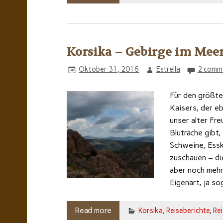
Korsika – Gebirge im Mee
Oktober 31, 2016
Estrella
2 comm
Für den größte
Kaisers, der e
unser alter Fre
Blutrache gibt,
Schweine, Esska
zuschauen – die
aber noch mehr
Eigenart, ja so
Read more
Korsika
,
Reiseberichte
,
Re