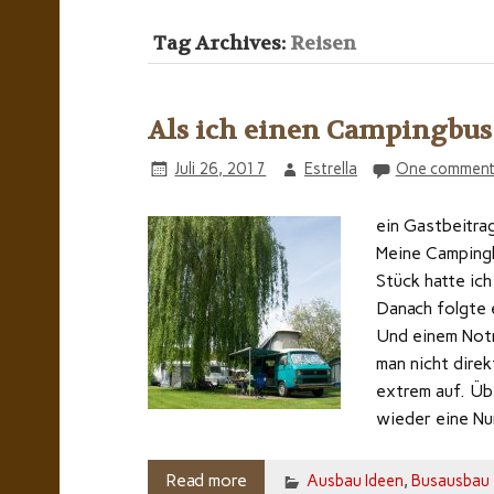
Tag Archives:
Reisen
Als ich einen Campingbus 
Juli 26, 2017
Estrella
One commen
ein Gastbeit
Meine Campingka
Stück hatte ich
Danach folgte 
Und einem Notr
man nicht dire
extrem auf. Üb
wieder eine Nu
Read more
Ausbau Ideen
,
Busausbau