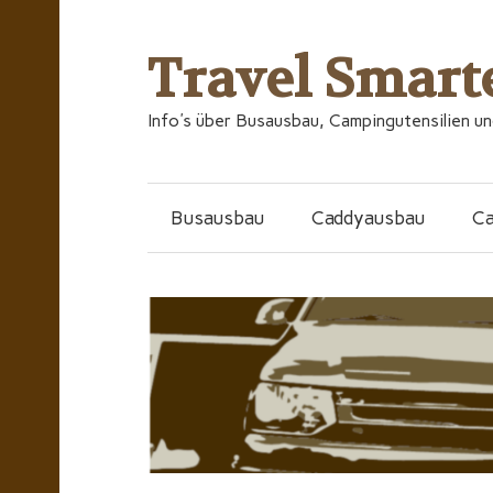
Travel Smart
Info's über Busausbau, Campingutensilien u
Busausbau
Caddyausbau
C