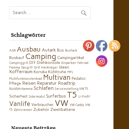
Schlagwörter
Ausbau
Autark
Bus
AGR
Bushack
Camping
Buskauf
Campingartikel
DIY
Drehkonsole
Campinggrill
Einparken
Fahrrad
Ideen
Fiamma
Gasgrill
Grill
Heckträger
Kofferraum
Korsika
Kühltruhe
MFL
Multivan
Pedaloc
Multifunktionslenkrad
Reisen
Reparatur
Roadtrip
Pflege
Schlafen
Rückfahrkamera
Servicestellung VW T5
T5
Surferbus
Sicherheit
Solarmodul
U-Profil
VW
Vanlife
Verbraucher
VW Caddy
VW
Zubehör
Zweitbatterie
T5
Zahnriemen
Neueste Beiträge