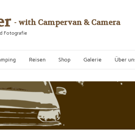
er
- with Campervan & Camera
nd Fotografie
amping
Reisen
Shop
Galerie
Über un