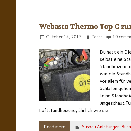
Webasto Thermo Top C zu
Oktober 14, 2015
Peter
19 comme
Du hast ein Die
selbst eine St
Standheizung i
war die Standh
vor allem für 
Schlafen gehen
keine Standheiz
umgeschaut.Für
Luftstandheizung, ähnlich wie sie
Read more
Ausbau Anleitungen
,
Busa