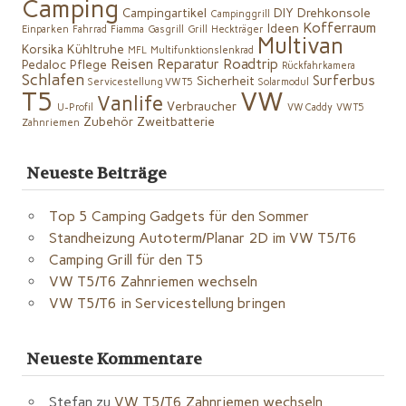
Camping
Campingartikel
DIY
Drehkonsole
Campinggrill
Kofferraum
Ideen
Einparken
Fahrrad
Fiamma
Gasgrill
Grill
Heckträger
Multivan
Korsika
Kühltruhe
MFL
Multifunktionslenkrad
Reisen
Reparatur
Roadtrip
Pedaloc
Pflege
Rückfahrkamera
Schlafen
Surferbus
Sicherheit
Servicestellung VW T5
Solarmodul
VW
T5
Vanlife
Verbraucher
U-Profil
VW Caddy
VW T5
Zubehör
Zweitbatterie
Zahnriemen
Neueste Beiträge
Top 5 Camping Gadgets für den Sommer
Standheizung Autoterm/Planar 2D im VW T5/T6
Camping Grill für den T5
VW T5/T6 Zahnriemen wechseln
VW T5/T6 in Servicestellung bringen
Neueste Kommentare
Stefan
zu
VW T5/T6 Zahnriemen wechseln