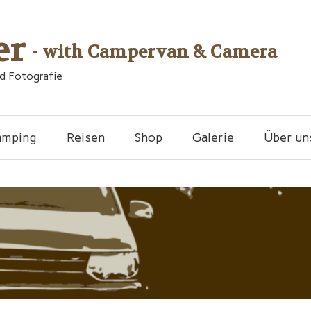
er
- with Campervan & Camera
nd Fotografie
amping
Reisen
Shop
Galerie
Über un