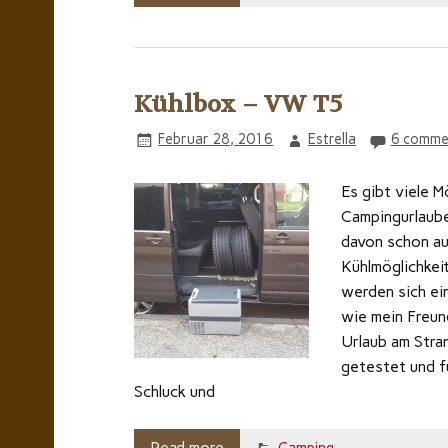
Kühlbox – VW T5
Februar 28, 2016
Estrella
6 comme
Es gibt viele 
Campingurlaubes
davon schon au
Kühlmöglichkei
werden sich ei
wie mein Freund
Urlaub am Stra
getestet und f
Schluck und
Read more
Camping