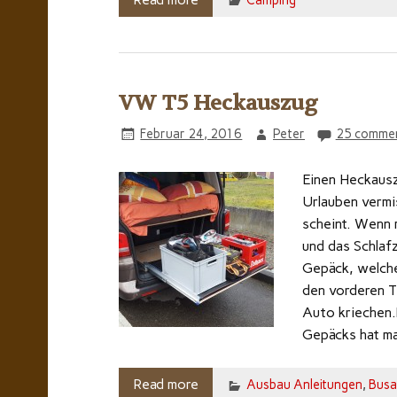
VW T5 Heckauszug
Februar 24, 2016
Peter
25 comme
Einen Heckausz
Urlauben vermi
scheint. Wenn 
und das Schlaf
Gepäck, welche
den vorderen T
Auto kriechen.
Gepäcks hat m
Read more
Ausbau Anleitungen
,
Busa