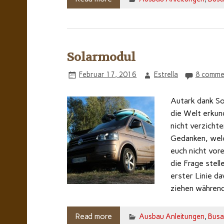
Solarmodul
Februar 17, 2016
Estrella
8 comme
Autark dank So
die Welt erkun
nicht verzichte
Gedanken, welc
euch nicht vor
die Frage stell
erster Linie d
ziehen während
Read more
Ausbau Anleitungen
,
Busa