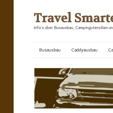
Travel Smart
Info's über Busausbau, Campingutensilien u
Busausbau
Caddyausbau
C