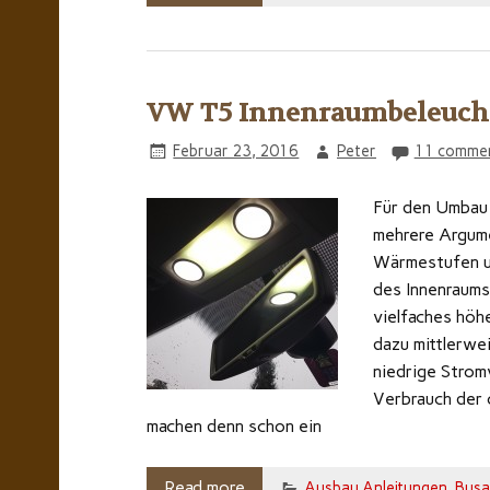
VW T5 Innenraumbeleuch
Februar 23, 2016
Peter
11 comme
Für den Umbau 
mehrere Argume
Wärmestufen un
des Innenraums
vielfaches höhe
dazu mittlerwe
niedrige Strom
Verbrauch der 
machen denn schon ein
Read more
Ausbau Anleitungen
,
Busa