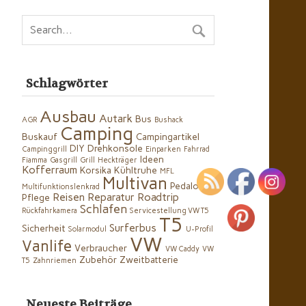
Schlagwörter
Ausbau
Autark
Bus
AGR
Bushack
Camping
Buskauf
Campingartikel
DIY
Drehkonsole
Campinggrill
Einparken
Fahrrad
Ideen
Fiamma
Gasgrill
Grill
Heckträger
Kofferraum
Korsika
Kühltruhe
MFL
Multivan
Pedaloc
Multifunktionslenkrad
Reisen
Reparatur
Roadtrip
Pflege
Schlafen
Rückfahrkamera
Servicestellung VW T5
T5
Surferbus
Sicherheit
Solarmodul
U-Profil
VW
Vanlife
Verbraucher
VW Caddy
VW
Zubehör
Zweitbatterie
T5
Zahnriemen
Neueste Beiträge