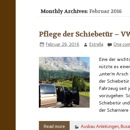
Monthly Archives:
Februar 2016
Pflege der Schiebetür – V
Februar 29, 2016
Estrella
One com
Eine der wicht
nützte es eine
„unter’m Arsch 
der Schiebetür
Fahrzeug seit j
vorzugehen: Sc
Schiebetür und
der Scharniere 
Read more
Ausbau Anleitungen
,
Busa