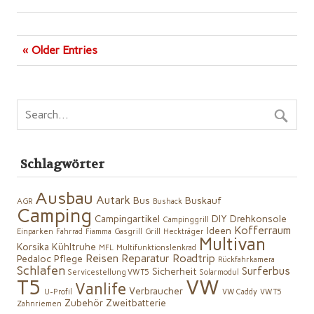
« Older Entries
Schlagwörter
Ausbau
Autark
Bus
Buskauf
AGR
Bushack
Camping
Campingartikel
DIY
Drehkonsole
Campinggrill
Kofferraum
Ideen
Einparken
Fahrrad
Fiamma
Gasgrill
Grill
Heckträger
Multivan
Korsika
Kühltruhe
MFL
Multifunktionslenkrad
Reisen
Reparatur
Roadtrip
Pedaloc
Pflege
Rückfahrkamera
Schlafen
Surferbus
Sicherheit
Servicestellung VW T5
Solarmodul
VW
T5
Vanlife
Verbraucher
U-Profil
VW Caddy
VW T5
Zubehör
Zweitbatterie
Zahnriemen