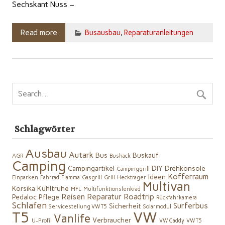
Sechskant Nuss –
Read more
Busausbau
,
Reparaturanleitungen
Schlagwörter
Ausbau
Autark
Bus
Buskauf
AGR
Bushack
Camping
Campingartikel
DIY
Drehkonsole
Campinggrill
Kofferraum
Ideen
Einparken
Fahrrad
Fiamma
Gasgrill
Grill
Heckträger
Multivan
Korsika
Kühltruhe
MFL
Multifunktionslenkrad
Reisen
Reparatur
Roadtrip
Pedaloc
Pflege
Rückfahrkamera
Schlafen
Surferbus
Sicherheit
Servicestellung VW T5
Solarmodul
VW
T5
Vanlife
Verbraucher
U-Profil
VW Caddy
VW T5