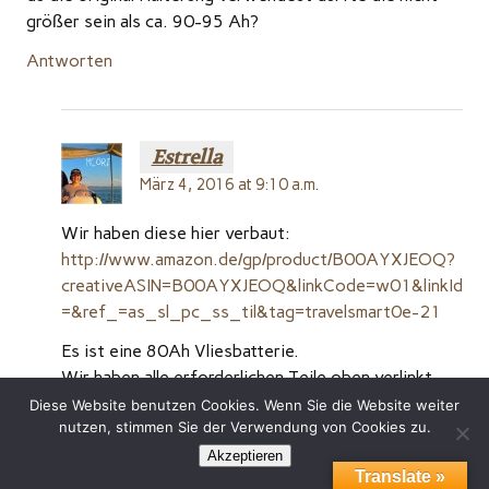
größer sein als ca. 90-95 Ah?
Antworten
Estrella
März 4, 2016 at 9:10 a.m.
Wir haben diese hier verbaut:
http://www.amazon.de/gp/product/B00AYXJEOQ?
creativeASIN=B00AYXJEOQ&linkCode=w01&linkId
=&ref_=as_sl_pc_ss_til&tag=travelsmart0e-21
Es ist eine 80Ah Vliesbatterie.
Wir haben alle erforderlichen Teile oben verlinkt.
Diese Website benutzen Cookies. Wenn Sie die Website weiter
Lg Erika
nutzen, stimmen Sie der Verwendung von Cookies zu.
Antworten
Akzeptieren
Translate »