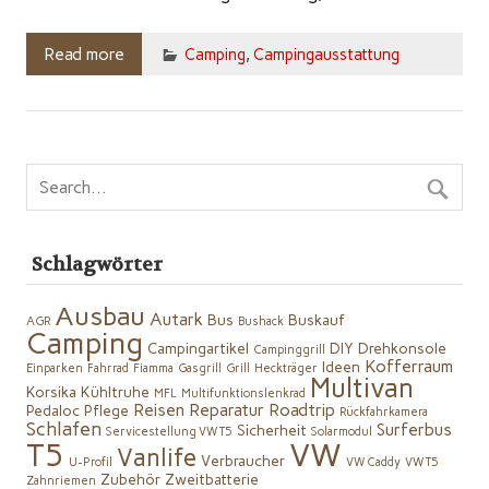
Read more
Camping
,
Campingausstattung
Schlagwörter
Ausbau
Autark
Bus
Buskauf
AGR
Bushack
Camping
Campingartikel
DIY
Drehkonsole
Campinggrill
Kofferraum
Ideen
Einparken
Fahrrad
Fiamma
Gasgrill
Grill
Heckträger
Multivan
Korsika
Kühltruhe
MFL
Multifunktionslenkrad
Reisen
Reparatur
Roadtrip
Pedaloc
Pflege
Rückfahrkamera
Schlafen
Surferbus
Sicherheit
Servicestellung VW T5
Solarmodul
VW
T5
Vanlife
Verbraucher
U-Profil
VW Caddy
VW T5
Zubehör
Zweitbatterie
Zahnriemen