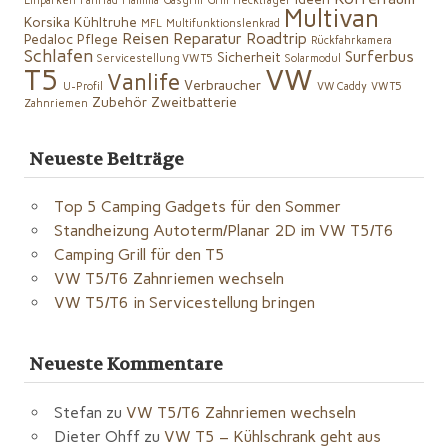
Einparken
Fahrrad
Fiamma
Gasgrill
Grill
Heckträger
Multivan
Korsika
Kühltruhe
MFL
Multifunktionslenkrad
Reisen
Reparatur
Roadtrip
Pedaloc
Pflege
Rückfahrkamera
Schlafen
Surferbus
Sicherheit
Servicestellung VW T5
Solarmodul
VW
T5
Vanlife
Verbraucher
U-Profil
VW Caddy
VW T5
Zubehör
Zweitbatterie
Zahnriemen
Neueste Beiträge
Top 5 Camping Gadgets für den Sommer
Standheizung Autoterm/Planar 2D im VW T5/T6
Camping Grill für den T5
VW T5/T6 Zahnriemen wechseln
VW T5/T6 in Servicestellung bringen
Neueste Kommentare
Stefan
zu
VW T5/T6 Zahnriemen wechseln
Dieter Ohff
zu
VW T5 – Kühlschrank geht aus