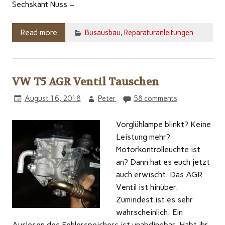
Sechskant Nuss –
Read more
Busausbau
,
Reparaturanleitungen
VW T5 AGR Ventil Tauschen
August 16, 2018
Peter
58 comments
Vorglühlampe blinkt? Keine
Leistung mehr?
Motorkontrolleuchte ist
an? Dann hat es euch jetzt
auch erwischt. Das AGR
Ventil ist hinüber.
Zumindest ist es sehr
wahrscheinlich. Ein
Auslesen des Fehlerspeichers ist unabdingbar. Habt ihr