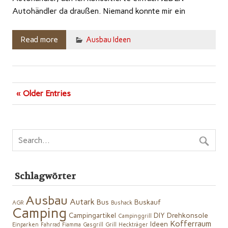
Autohändler da draußen. Niemand konnte mir ein
Read more
Ausbau Ideen
« Older Entries
Schlagwörter
Ausbau
Autark
Bus
Buskauf
AGR
Bushack
Camping
Campingartikel
DIY
Drehkonsole
Campinggrill
Kofferraum
Ideen
Einparken
Fahrrad
Fiamma
Gasgrill
Grill
Heckträger