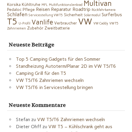
Multivan
Korsika
Kühltruhe
MFL
Multifunktionslenkrad
Reisen
Reparatur
Roadtrip
Pedaloc
Pflege
Rückfahrkamera
Schlafen
Surferbus
Sicherheit
Servicestellung VW T5
Solarmodul
VW
T5
Vanlife
Verbraucher
U-Profil
VW Caddy
VW T5
Zubehör
Zweitbatterie
Zahnriemen
Neueste Beiträge
Top 5 Camping Gadgets für den Sommer
Standheizung Autoterm/Planar 2D im VW T5/T6
Camping Grill für den T5
VW T5/T6 Zahnriemen wechseln
VW T5/T6 in Servicestellung bringen
Neueste Kommentare
Stefan
zu
VW T5/T6 Zahnriemen wechseln
Dieter Ohff
zu
VW T5 – Kühlschrank geht aus