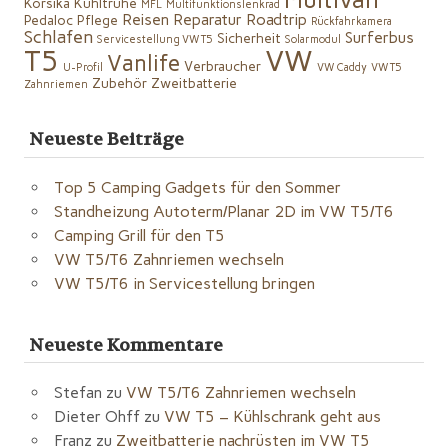
Korsika
Kühltruhe
MFL
Multifunktionslenkrad
Reisen
Reparatur
Roadtrip
Pedaloc
Pflege
Rückfahrkamera
Schlafen
Surferbus
Sicherheit
Servicestellung VW T5
Solarmodul
VW
T5
Vanlife
Verbraucher
U-Profil
VW Caddy
VW T5
Zubehör
Zweitbatterie
Zahnriemen
Neueste Beiträge
Top 5 Camping Gadgets für den Sommer
Standheizung Autoterm/Planar 2D im VW T5/T6
Camping Grill für den T5
VW T5/T6 Zahnriemen wechseln
VW T5/T6 in Servicestellung bringen
Neueste Kommentare
Stefan
zu
VW T5/T6 Zahnriemen wechseln
Dieter Ohff
zu
VW T5 – Kühlschrank geht aus
Franz
zu
Zweitbatterie nachrüsten im VW T5