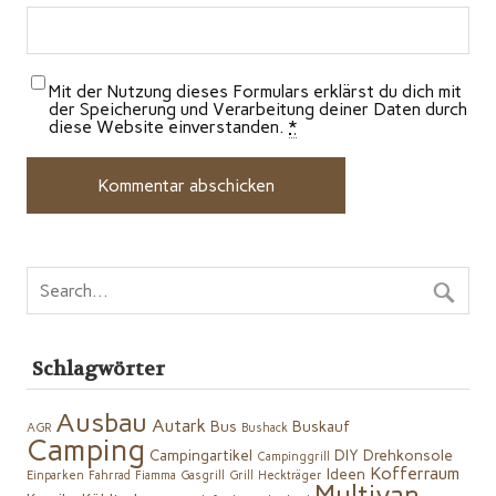
Mit der Nutzung dieses Formulars erklärst du dich mit
der Speicherung und Verarbeitung deiner Daten durch
diese Website einverstanden.
*
Schlagwörter
Ausbau
Autark
Bus
Buskauf
AGR
Bushack
Camping
Campingartikel
DIY
Drehkonsole
Campinggrill
Kofferraum
Ideen
Einparken
Fahrrad
Fiamma
Gasgrill
Grill
Heckträger
Multivan