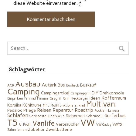
diese Website einverstanden.
*
Schlagwörter
Ausbau
Autark
Bus
Buskauf
AGR
Bushack
Camping
Campingartikel
DIY
Drehkonsole
Campinggrill
Kofferraum
Ideen
Einparken
Fahrrad
Fiamma
Gasgrill
Grill
Heckträger
Multivan
Korsika
Kühltruhe
MFL
Multifunktionslenkrad
Reisen
Reparatur
Roadtrip
Pedaloc
Pflege
Rückfahrkamera
Schlafen
Surferbus
Sicherheit
Servicestellung VW T5
Solarmodul
VW
T5
Vanlife
Verbraucher
U-Profil
VW Caddy
VW T5
Zubehör
Zweitbatterie
Zahnriemen