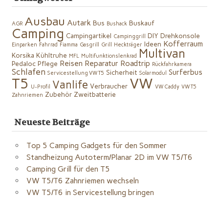
Ausbau
Autark
Bus
Buskauf
AGR
Bushack
Camping
Campingartikel
DIY
Drehkonsole
Campinggrill
Kofferraum
Ideen
Einparken
Fahrrad
Fiamma
Gasgrill
Grill
Heckträger
Multivan
Korsika
Kühltruhe
MFL
Multifunktionslenkrad
Reisen
Reparatur
Roadtrip
Pedaloc
Pflege
Rückfahrkamera
Schlafen
Surferbus
Sicherheit
Servicestellung VW T5
Solarmodul
VW
T5
Vanlife
Verbraucher
U-Profil
VW Caddy
VW T5
Zubehör
Zweitbatterie
Zahnriemen
Neueste Beiträge
Top 5 Camping Gadgets für den Sommer
Standheizung Autoterm/Planar 2D im VW T5/T6
Camping Grill für den T5
VW T5/T6 Zahnriemen wechseln
VW T5/T6 in Servicestellung bringen