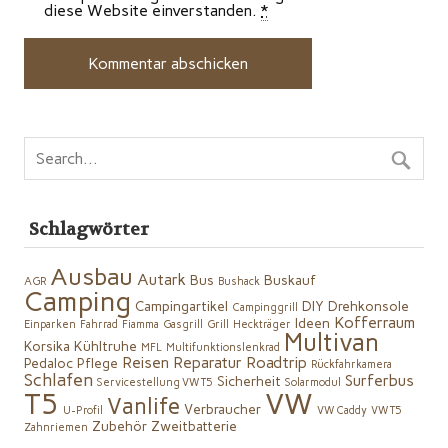
diese Website einverstanden.
*
Schlagwörter
Ausbau
Autark
Bus
Buskauf
AGR
Bushack
Camping
Campingartikel
DIY
Drehkonsole
Campinggrill
Kofferraum
Ideen
Einparken
Fahrrad
Fiamma
Gasgrill
Grill
Heckträger
Multivan
Korsika
Kühltruhe
MFL
Multifunktionslenkrad
Reisen
Reparatur
Roadtrip
Pedaloc
Pflege
Rückfahrkamera
Schlafen
Surferbus
Sicherheit
Servicestellung VW T5
Solarmodul
VW
T5
Vanlife
Verbraucher
U-Profil
VW Caddy
VW T5
Zubehör
Zweitbatterie
Zahnriemen