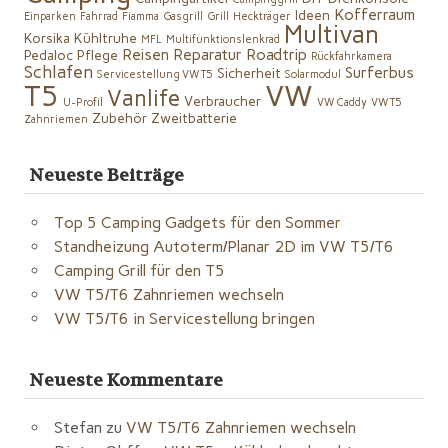
Kofferraum
Ideen
Einparken
Fahrrad
Fiamma
Gasgrill
Grill
Heckträger
Multivan
Korsika
Kühltruhe
MFL
Multifunktionslenkrad
Reisen
Reparatur
Roadtrip
Pedaloc
Pflege
Rückfahrkamera
Schlafen
Surferbus
Sicherheit
Servicestellung VW T5
Solarmodul
VW
T5
Vanlife
Verbraucher
U-Profil
VW Caddy
VW T5
Zubehör
Zweitbatterie
Zahnriemen
Neueste Beiträge
Top 5 Camping Gadgets für den Sommer
Standheizung Autoterm/Planar 2D im VW T5/T6
Camping Grill für den T5
VW T5/T6 Zahnriemen wechseln
VW T5/T6 in Servicestellung bringen
Neueste Kommentare
Stefan
zu
VW T5/T6 Zahnriemen wechseln