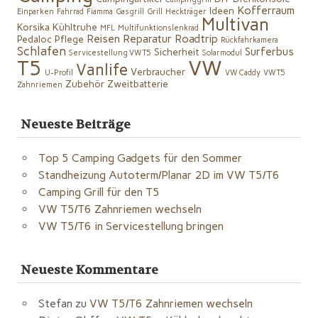
Kofferraum
Ideen
Einparken
Fahrrad
Fiamma
Gasgrill
Grill
Heckträger
Multivan
Korsika
Kühltruhe
MFL
Multifunktionslenkrad
Reisen
Reparatur
Roadtrip
Pedaloc
Pflege
Rückfahrkamera
Schlafen
Surferbus
Sicherheit
Servicestellung VW T5
Solarmodul
VW
T5
Vanlife
Verbraucher
U-Profil
VW Caddy
VW T5
Zubehör
Zweitbatterie
Zahnriemen
Neueste Beiträge
Top 5 Camping Gadgets für den Sommer
Standheizung Autoterm/Planar 2D im VW T5/T6
Camping Grill für den T5
VW T5/T6 Zahnriemen wechseln
VW T5/T6 in Servicestellung bringen
Neueste Kommentare
Stefan
zu
VW T5/T6 Zahnriemen wechseln