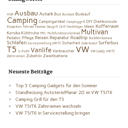
Ausbau
Autark
Bus
Buskauf
AGR
Bushack
Camping
Campingartikel
DIY
Drehkonsole
Campinggrill
Kofferraum
Ideen
Einparken
Fahrrad
Fiamma
Gasgrill
Grill
Heckträger
Multivan
Korsika
Kühltruhe
MFL
Multifunktionslenkrad
Reisen
Reparatur
Roadtrip
Pedaloc
Pflege
Rückfahrkamera
Schlafen
Surferbus
Sicherheit
Servicestellung VW T5
Solarmodul
VW
T5
Vanlife
Verbraucher
U-Profil
VW Caddy
VW T5
Zubehör
Zweitbatterie
Zahnriemen
Neueste Beiträge
Top 5 Camping Gadgets für den Sommer
Standheizung Autoterm/Planar 2D im VW T5/T6
Camping Grill für den T5
VW T5/T6 Zahnriemen wechseln
VW T5/T6 in Servicestellung bringen