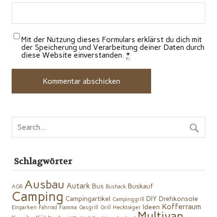
Mit der Nutzung dieses Formulars erklärst du dich mit
der Speicherung und Verarbeitung deiner Daten durch
diese Website einverstanden.
*
Schlagwörter
Ausbau
Autark
Bus
Buskauf
AGR
Bushack
Camping
Campingartikel
DIY
Drehkonsole
Campinggrill
Kofferraum
Ideen
Einparken
Fahrrad
Fiamma
Gasgrill
Grill
Heckträger
Multivan