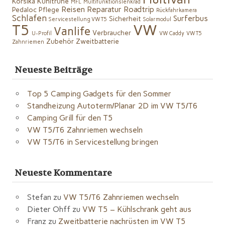
Korsika
Kühltruhe
MFL
Multifunktionslenkrad
Reisen
Reparatur
Roadtrip
Pedaloc
Pflege
Rückfahrkamera
Schlafen
Surferbus
Sicherheit
Servicestellung VW T5
Solarmodul
VW
T5
Vanlife
Verbraucher
U-Profil
VW Caddy
VW T5
Zubehör
Zweitbatterie
Zahnriemen
Neueste Beiträge
Top 5 Camping Gadgets für den Sommer
Standheizung Autoterm/Planar 2D im VW T5/T6
Camping Grill für den T5
VW T5/T6 Zahnriemen wechseln
VW T5/T6 in Servicestellung bringen
Neueste Kommentare
Stefan
zu
VW T5/T6 Zahnriemen wechseln
Dieter Ohff
zu
VW T5 – Kühlschrank geht aus
Franz
zu
Zweitbatterie nachrüsten im VW T5