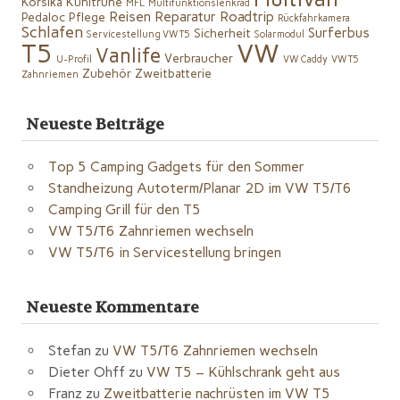
Korsika
Kühltruhe
MFL
Multifunktionslenkrad
Reisen
Reparatur
Roadtrip
Pedaloc
Pflege
Rückfahrkamera
Schlafen
Surferbus
Sicherheit
Servicestellung VW T5
Solarmodul
VW
T5
Vanlife
Verbraucher
U-Profil
VW Caddy
VW T5
Zubehör
Zweitbatterie
Zahnriemen
Neueste Beiträge
Top 5 Camping Gadgets für den Sommer
Standheizung Autoterm/Planar 2D im VW T5/T6
Camping Grill für den T5
VW T5/T6 Zahnriemen wechseln
VW T5/T6 in Servicestellung bringen
Neueste Kommentare
Stefan
zu
VW T5/T6 Zahnriemen wechseln
Dieter Ohff
zu
VW T5 – Kühlschrank geht aus
Franz
zu
Zweitbatterie nachrüsten im VW T5