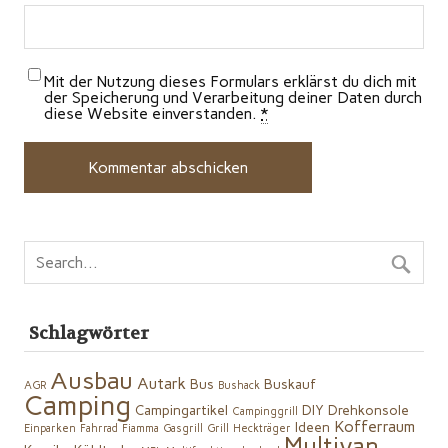
Mit der Nutzung dieses Formulars erklärst du dich mit
der Speicherung und Verarbeitung deiner Daten durch
diese Website einverstanden.
*
Schlagwörter
Ausbau
Autark
Bus
Buskauf
AGR
Bushack
Camping
Campingartikel
DIY
Drehkonsole
Campinggrill
Kofferraum
Ideen
Einparken
Fahrrad
Fiamma
Gasgrill
Grill
Heckträger
Multivan