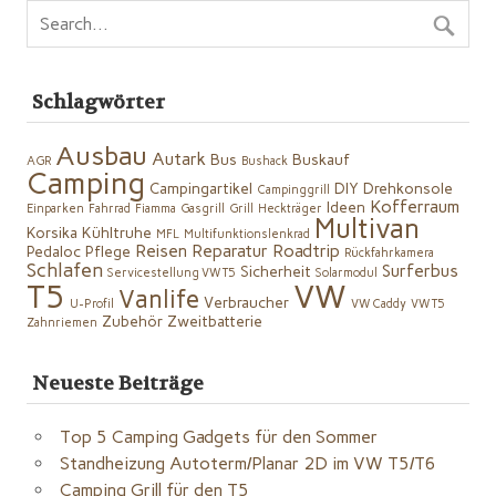
Schlagwörter
Ausbau
Autark
Bus
Buskauf
AGR
Bushack
Camping
Campingartikel
DIY
Drehkonsole
Campinggrill
Kofferraum
Ideen
Einparken
Fahrrad
Fiamma
Gasgrill
Grill
Heckträger
Multivan
Korsika
Kühltruhe
MFL
Multifunktionslenkrad
Reisen
Reparatur
Roadtrip
Pedaloc
Pflege
Rückfahrkamera
Schlafen
Surferbus
Sicherheit
Servicestellung VW T5
Solarmodul
VW
T5
Vanlife
Verbraucher
U-Profil
VW Caddy
VW T5
Zubehör
Zweitbatterie
Zahnriemen
Neueste Beiträge
Top 5 Camping Gadgets für den Sommer
Standheizung Autoterm/Planar 2D im VW T5/T6
Camping Grill für den T5