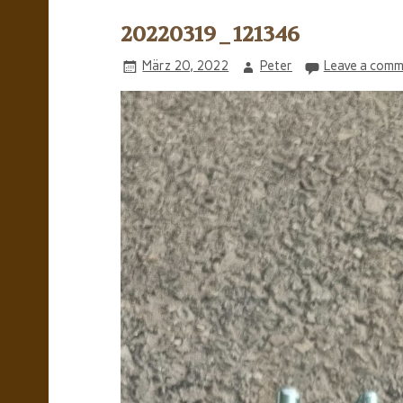
20220319_121346
März 20, 2022
Peter
Leave a comm