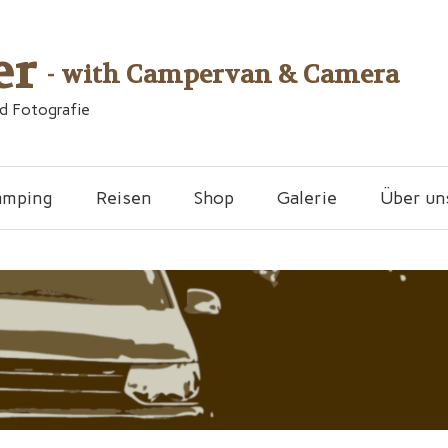
er
- with Campervan & Camera
nd Fotografie
amping
Reisen
Shop
Galerie
Über un