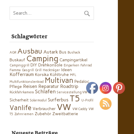
Schlagwörter
Ausbau
Autark
Bus
AGR
Bushack
Camping
Buskauf
Campingartikel
DIY
Drehkonsole
Campinggrill
Einparken
Fahrrad
Ideen
Fiamma
Gasgrill
Grill
Heckträger
Kofferraum
Korsika
Kühltruhe
MFL
Multivan
Pedaloc
Multifunktionslenkrad
Reisen
Reparatur
Roadtrip
Pflege
Schlafen
Rückfahrkamera
Servicestellung VW T5
T5
Surferbus
Sicherheit
Solarmodul
U-Profil
VW
Vanlife
Verbraucher
VW Caddy
VW
Zubehör
Zweitbatterie
T5
Zahnriemen
Neueste Beiträge