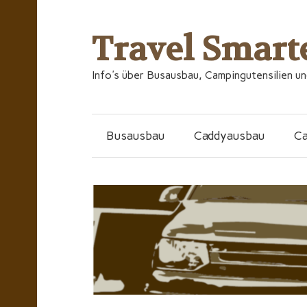
Travel Smart
Info's über Busausbau, Campingutensilien u
Busausbau
Caddyausbau
C