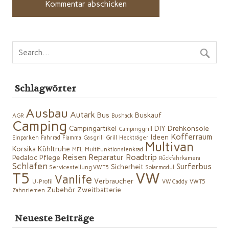
Schlagwörter
Ausbau
Autark
Bus
Buskauf
AGR
Bushack
Camping
Campingartikel
DIY
Drehkonsole
Campinggrill
Kofferraum
Ideen
Einparken
Fahrrad
Fiamma
Gasgrill
Grill
Heckträger
Multivan
Korsika
Kühltruhe
MFL
Multifunktionslenkrad
Reisen
Reparatur
Roadtrip
Pedaloc
Pflege
Rückfahrkamera
Schlafen
Surferbus
Sicherheit
Servicestellung VW T5
Solarmodul
VW
T5
Vanlife
Verbraucher
U-Profil
VW Caddy
VW T5
Zubehör
Zweitbatterie
Zahnriemen
Neueste Beiträge