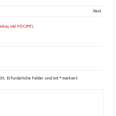
Next
bau inkl PDC/MFL
cht.
Erforderliche Felder sind mit
*
markiert