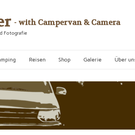
er
- with Campervan & Camera
nd Fotografie
amping
Reisen
Shop
Galerie
Über un