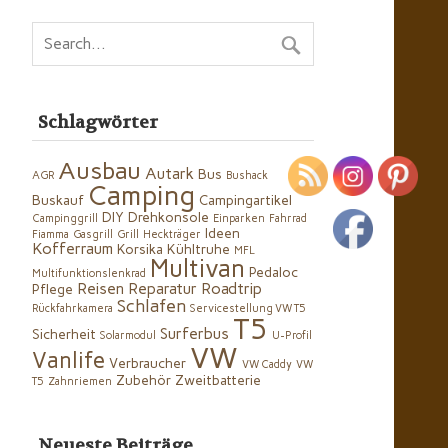
Schlagwörter
Ausbau
Autark
Bus
AGR
Bushack
Camping
Buskauf
Campingartikel
DIY
Drehkonsole
Campinggrill
Einparken
Fahrrad
Ideen
Fiamma
Gasgrill
Grill
Heckträger
Kofferraum
Korsika
Kühltruhe
MFL
Multivan
Pedaloc
Multifunktionslenkrad
Reisen
Reparatur
Roadtrip
Pflege
Schlafen
Rückfahrkamera
Servicestellung VW T5
T5
Surferbus
Sicherheit
Solarmodul
U-Profil
VW
Vanlife
Verbraucher
VW Caddy
VW
Zubehör
Zweitbatterie
T5
Zahnriemen
Neueste Beiträge