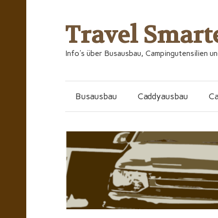
Travel Smart
Info's über Busausbau, Campingutensilien u
Busausbau
Caddyausbau
C