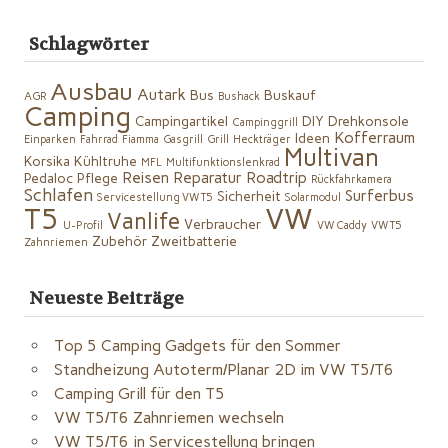
Schlagwörter
Ausbau
Autark
Bus
Buskauf
AGR
Bushack
Camping
Campingartikel
DIY
Drehkonsole
Campinggrill
Kofferraum
Ideen
Einparken
Fahrrad
Fiamma
Gasgrill
Grill
Heckträger
Multivan
Korsika
Kühltruhe
MFL
Multifunktionslenkrad
Reisen
Reparatur
Roadtrip
Pedaloc
Pflege
Rückfahrkamera
Schlafen
Surferbus
Sicherheit
Servicestellung VW T5
Solarmodul
VW
T5
Vanlife
Verbraucher
U-Profil
VW Caddy
VW T5
Zubehör
Zweitbatterie
Zahnriemen
Neueste Beiträge
Top 5 Camping Gadgets für den Sommer
Standheizung Autoterm/Planar 2D im VW T5/T6
Camping Grill für den T5
VW T5/T6 Zahnriemen wechseln
VW T5/T6 in Servicestellung bringen