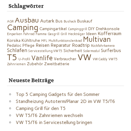
Schlagwörter
Ausbau
Autark
Bus
Buskauf
AGR
Bushack
Camping
Campingartikel
DIY
Drehkonsole
Campinggrill
Kofferraum
Ideen
Einparken
Fahrrad
Fiamma
Gasgrill
Grill
Heckträger
Multivan
Korsika
Kühltruhe
MFL
Multifunktionslenkrad
Reisen
Reparatur
Roadtrip
Pedaloc
Pflege
Rückfahrkamera
Schlafen
Surferbus
Sicherheit
Servicestellung VW T5
Solarmodul
VW
T5
Vanlife
Verbraucher
U-Profil
VW Caddy
VW T5
Zubehör
Zweitbatterie
Zahnriemen
Neueste Beiträge
Top 5 Camping Gadgets für den Sommer
Standheizung Autoterm/Planar 2D im VW T5/T6
Camping Grill für den T5
VW T5/T6 Zahnriemen wechseln
VW T5/T6 in Servicestellung bringen