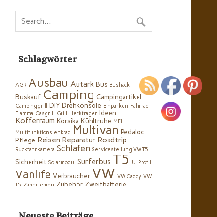
Schlagwörter
Ausbau
Autark
Bus
AGR
Bushack
Camping
Buskauf
Campingartikel
DIY
Drehkonsole
Campinggrill
Einparken
Fahrrad
Ideen
Fiamma
Gasgrill
Grill
Heckträger
Kofferraum
Korsika
Kühltruhe
MFL
Multivan
Pedaloc
Multifunktionslenkrad
Reisen
Reparatur
Roadtrip
Pflege
Schlafen
Rückfahrkamera
Servicestellung VW T5
T5
Surferbus
Sicherheit
Solarmodul
U-Profil
VW
Vanlife
Verbraucher
VW Caddy
VW
Zubehör
Zweitbatterie
T5
Zahnriemen
Neueste Beiträge