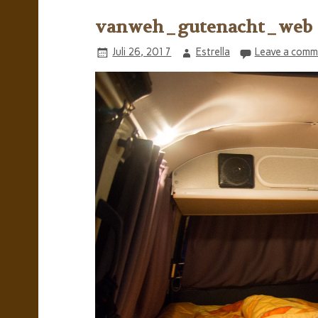
vanweh_gutenacht_web
Juli 26, 2017
Estrella
Leave a comm