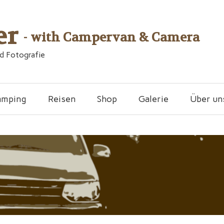
er
- with Campervan & Camera
nd Fotografie
amping
Reisen
Shop
Galerie
Über un