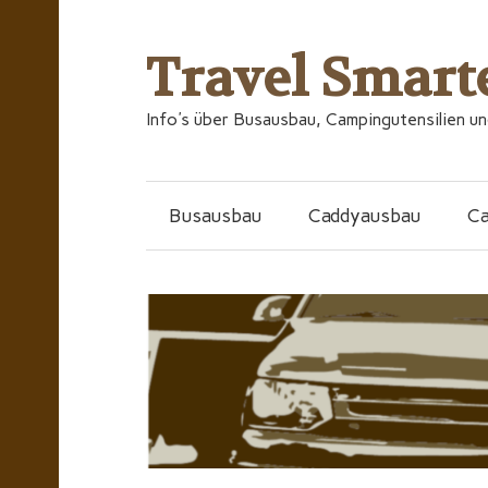
Travel Smart
Info's über Busausbau, Campingutensilien u
Busausbau
Caddyausbau
C