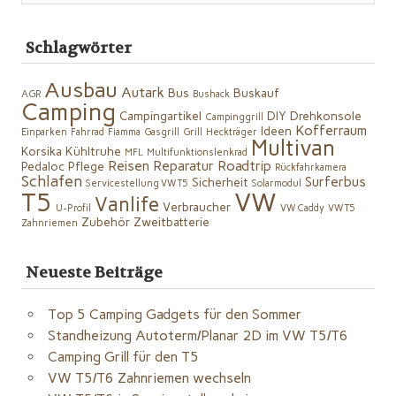
Schlagwörter
Ausbau
Autark
Bus
Buskauf
AGR
Bushack
Camping
Campingartikel
DIY
Drehkonsole
Campinggrill
Kofferraum
Ideen
Einparken
Fahrrad
Fiamma
Gasgrill
Grill
Heckträger
Multivan
Korsika
Kühltruhe
MFL
Multifunktionslenkrad
Reisen
Reparatur
Roadtrip
Pedaloc
Pflege
Rückfahrkamera
Schlafen
Surferbus
Sicherheit
Servicestellung VW T5
Solarmodul
VW
T5
Vanlife
Verbraucher
U-Profil
VW Caddy
VW T5
Zubehör
Zweitbatterie
Zahnriemen
Neueste Beiträge
Top 5 Camping Gadgets für den Sommer
Standheizung Autoterm/Planar 2D im VW T5/T6
Camping Grill für den T5
VW T5/T6 Zahnriemen wechseln