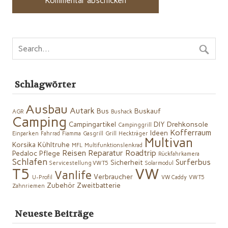
Schlagwörter
Ausbau
Autark
Bus
Buskauf
AGR
Bushack
Camping
Campingartikel
DIY
Drehkonsole
Campinggrill
Kofferraum
Ideen
Einparken
Fahrrad
Fiamma
Gasgrill
Grill
Heckträger
Multivan
Korsika
Kühltruhe
MFL
Multifunktionslenkrad
Reisen
Reparatur
Roadtrip
Pedaloc
Pflege
Rückfahrkamera
Schlafen
Surferbus
Sicherheit
Servicestellung VW T5
Solarmodul
VW
T5
Vanlife
Verbraucher
U-Profil
VW Caddy
VW T5
Zubehör
Zweitbatterie
Zahnriemen
Neueste Beiträge