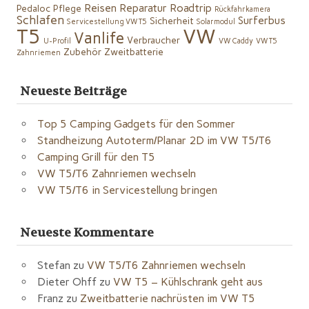
Reisen
Reparatur
Roadtrip
Pedaloc
Pflege
Rückfahrkamera
Schlafen
Surferbus
Sicherheit
Servicestellung VW T5
Solarmodul
VW
T5
Vanlife
Verbraucher
U-Profil
VW Caddy
VW T5
Zubehör
Zweitbatterie
Zahnriemen
Neueste Beiträge
Top 5 Camping Gadgets für den Sommer
Standheizung Autoterm/Planar 2D im VW T5/T6
Camping Grill für den T5
VW T5/T6 Zahnriemen wechseln
VW T5/T6 in Servicestellung bringen
Neueste Kommentare
Stefan
zu
VW T5/T6 Zahnriemen wechseln
Dieter Ohff
zu
VW T5 – Kühlschrank geht aus
Franz
zu
Zweitbatterie nachrüsten im VW T5