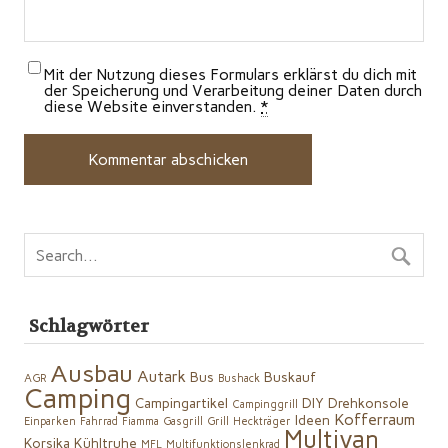
Mit der Nutzung dieses Formulars erklärst du dich mit
der Speicherung und Verarbeitung deiner Daten durch
diese Website einverstanden.
*
Schlagwörter
Ausbau
Autark
Bus
Buskauf
AGR
Bushack
Camping
Campingartikel
DIY
Drehkonsole
Campinggrill
Kofferraum
Ideen
Einparken
Fahrrad
Fiamma
Gasgrill
Grill
Heckträger
Multivan
Korsika
Kühltruhe
MFL
Multifunktionslenkrad