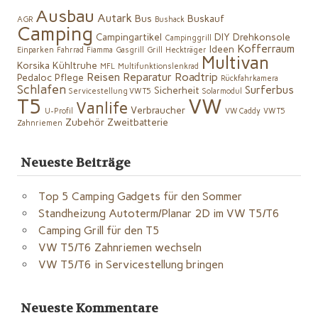
Ausbau
Autark
Bus
Buskauf
AGR
Bushack
Camping
Campingartikel
DIY
Drehkonsole
Campinggrill
Kofferraum
Ideen
Einparken
Fahrrad
Fiamma
Gasgrill
Grill
Heckträger
Multivan
Korsika
Kühltruhe
MFL
Multifunktionslenkrad
Reisen
Reparatur
Roadtrip
Pedaloc
Pflege
Rückfahrkamera
Schlafen
Surferbus
Sicherheit
Servicestellung VW T5
Solarmodul
VW
T5
Vanlife
Verbraucher
U-Profil
VW Caddy
VW T5
Zubehör
Zweitbatterie
Zahnriemen
Neueste Beiträge
Top 5 Camping Gadgets für den Sommer
Standheizung Autoterm/Planar 2D im VW T5/T6
Camping Grill für den T5
VW T5/T6 Zahnriemen wechseln
VW T5/T6 in Servicestellung bringen
Neueste Kommentare