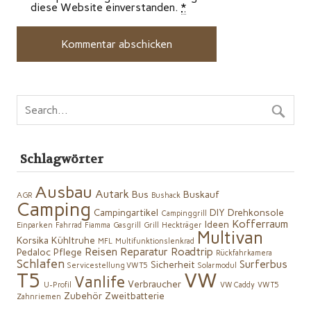
diese Website einverstanden.
*
Schlagwörter
Ausbau
Autark
Bus
Buskauf
AGR
Bushack
Camping
Campingartikel
DIY
Drehkonsole
Campinggrill
Kofferraum
Ideen
Einparken
Fahrrad
Fiamma
Gasgrill
Grill
Heckträger
Multivan
Korsika
Kühltruhe
MFL
Multifunktionslenkrad
Reisen
Reparatur
Roadtrip
Pedaloc
Pflege
Rückfahrkamera
Schlafen
Surferbus
Sicherheit
Servicestellung VW T5
Solarmodul
VW
T5
Vanlife
Verbraucher
U-Profil
VW Caddy
VW T5
Zubehör
Zweitbatterie
Zahnriemen