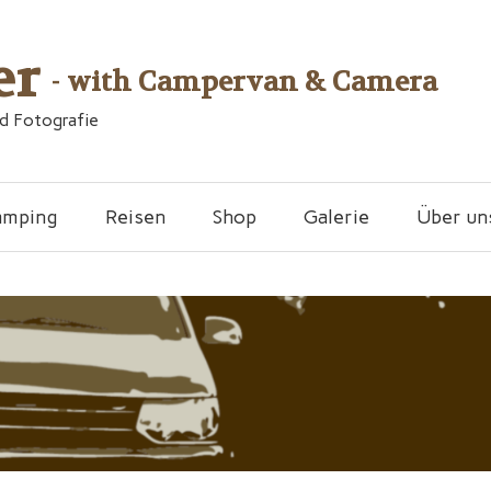
er
- with Campervan & Camera
nd Fotografie
amping
Reisen
Shop
Galerie
Über un