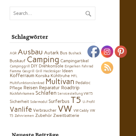
Schlagwörter
Ausbau
Autark
Bus
AGR
Bushack
Camping
Buskauf
Campingartikel
DIY
Drehkonsole
Campinggrill
Einparken
Fahrrad
Ideen
Fiamma
Gasgrill
Grill
Heckträger
Kofferraum
Korsika
Kühltruhe
MFL
Multivan
Pedaloc
Multifunktionslenkrad
Reisen
Reparatur
Roadtrip
Pflege
Schlafen
Rückfahrkamera
Servicestellung VW T5
T5
Surferbus
Sicherheit
Solarmodul
U-Profil
VW
Vanlife
Verbraucher
VW Caddy
VW
Zubehör
Zweitbatterie
T5
Zahnriemen
Neueste Beiträge