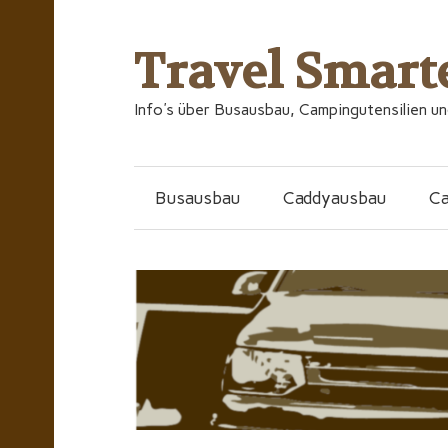
Travel Smart
Info's über Busausbau, Campingutensilien u
Busausbau
Caddyausbau
C