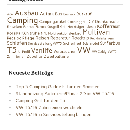
Ausbau
Autark
Bus
Buskauf
AGR
Bushack
Camping
Campingartikel
DIY
Drehkonsole
Campinggrill
Kofferraum
Ideen
Einparken
Fahrrad
Fiamma
Gasgrill
Grill
Heckträger
Multivan
Korsika
Kühltruhe
MFL
Multifunktionslenkrad
Reisen
Reparatur
Roadtrip
Pedaloc
Pflege
Rückfahrkamera
Schlafen
Surferbus
Sicherheit
Servicestellung VW T5
Solarmodul
VW
T5
Vanlife
Verbraucher
U-Profil
VW Caddy
VW T5
Zubehör
Zweitbatterie
Zahnriemen
Neueste Beiträge
Top 5 Camping Gadgets für den Sommer
Standheizung Autoterm/Planar 2D im VW T5/T6
Camping Grill für den T5
VW T5/T6 Zahnriemen wechseln
VW T5/T6 in Servicestellung bringen