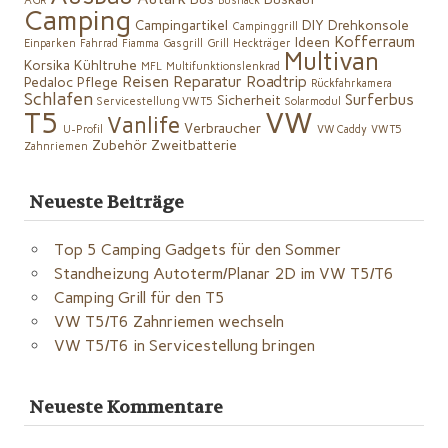
AGR
Bushack
Camping
Campingartikel
DIY
Drehkonsole
Campinggrill
Kofferraum
Ideen
Einparken
Fahrrad
Fiamma
Gasgrill
Grill
Heckträger
Multivan
Korsika
Kühltruhe
MFL
Multifunktionslenkrad
Reisen
Reparatur
Roadtrip
Pedaloc
Pflege
Rückfahrkamera
Schlafen
Surferbus
Sicherheit
Servicestellung VW T5
Solarmodul
VW
T5
Vanlife
Verbraucher
U-Profil
VW Caddy
VW T5
Zubehör
Zweitbatterie
Zahnriemen
Neueste Beiträge
Top 5 Camping Gadgets für den Sommer
Standheizung Autoterm/Planar 2D im VW T5/T6
Camping Grill für den T5
VW T5/T6 Zahnriemen wechseln
VW T5/T6 in Servicestellung bringen
Neueste Kommentare