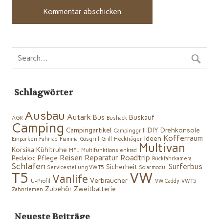
Schlagwörter
Ausbau
Autark
Bus
Buskauf
AGR
Bushack
Camping
Campingartikel
DIY
Drehkonsole
Campinggrill
Kofferraum
Ideen
Einparken
Fahrrad
Fiamma
Gasgrill
Grill
Heckträger
Multivan
Korsika
Kühltruhe
MFL
Multifunktionslenkrad
Reisen
Reparatur
Roadtrip
Pedaloc
Pflege
Rückfahrkamera
Schlafen
Surferbus
Sicherheit
Servicestellung VW T5
Solarmodul
VW
T5
Vanlife
Verbraucher
U-Profil
VW Caddy
VW T5
Zubehör
Zweitbatterie
Zahnriemen
Neueste Beiträge