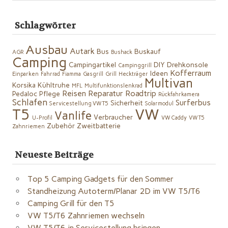
Schlagwörter
Ausbau
Autark
Bus
Buskauf
AGR
Bushack
Camping
Campingartikel
DIY
Drehkonsole
Campinggrill
Kofferraum
Ideen
Einparken
Fahrrad
Fiamma
Gasgrill
Grill
Heckträger
Multivan
Korsika
Kühltruhe
MFL
Multifunktionslenkrad
Reisen
Reparatur
Roadtrip
Pedaloc
Pflege
Rückfahrkamera
Schlafen
Surferbus
Sicherheit
Servicestellung VW T5
Solarmodul
VW
T5
Vanlife
Verbraucher
U-Profil
VW Caddy
VW T5
Zubehör
Zweitbatterie
Zahnriemen
Neueste Beiträge
Top 5 Camping Gadgets für den Sommer
Standheizung Autoterm/Planar 2D im VW T5/T6
Camping Grill für den T5
VW T5/T6 Zahnriemen wechseln
VW T5/T6 in Servicestellung bringen