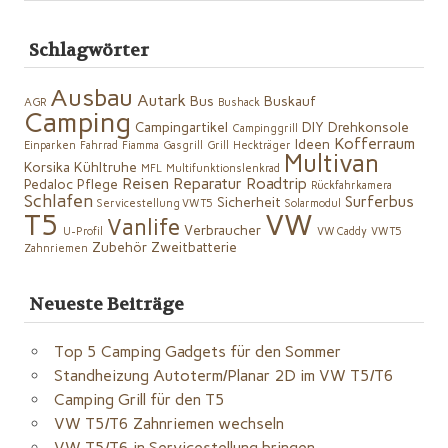
Schlagwörter
Ausbau
Autark
Bus
Buskauf
AGR
Bushack
Camping
Campingartikel
DIY
Drehkonsole
Campinggrill
Kofferraum
Ideen
Einparken
Fahrrad
Fiamma
Gasgrill
Grill
Heckträger
Multivan
Korsika
Kühltruhe
MFL
Multifunktionslenkrad
Reisen
Reparatur
Roadtrip
Pedaloc
Pflege
Rückfahrkamera
Schlafen
Surferbus
Sicherheit
Servicestellung VW T5
Solarmodul
VW
T5
Vanlife
Verbraucher
U-Profil
VW Caddy
VW T5
Zubehör
Zweitbatterie
Zahnriemen
Neueste Beiträge
Top 5 Camping Gadgets für den Sommer
Standheizung Autoterm/Planar 2D im VW T5/T6
Camping Grill für den T5
VW T5/T6 Zahnriemen wechseln
VW T5/T6 in Servicestellung bringen