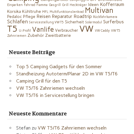
Kofferraum
Ideen
Einparken
Fahrrad
Fiamma
Gasgrill
Grill
Heckträger
Multivan
Korsika
Kühltruhe
MFL
Multifunktionslenkrad
Reisen
Reparatur
Roadtrip
Pedaloc
Pflege
Rückfahrkamera
Schlafen
Surferbus
Sicherheit
Servicestellung VW T5
Solarmodul
VW
T5
Vanlife
Verbraucher
U-Profil
VW Caddy
VW T5
Zubehör
Zweitbatterie
Zahnriemen
Neueste Beiträge
Top 5 Camping Gadgets für den Sommer
Standheizung Autoterm/Planar 2D im VW T5/T6
Camping Grill für den T5
VW T5/T6 Zahnriemen wechseln
VW T5/T6 in Servicestellung bringen
Neueste Kommentare
Stefan
zu
VW T5/T6 Zahnriemen wechseln