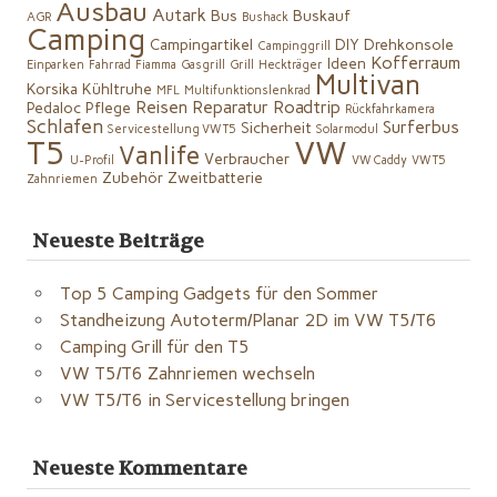
Ausbau
Autark
Bus
Buskauf
AGR
Bushack
Camping
Campingartikel
DIY
Drehkonsole
Campinggrill
Kofferraum
Ideen
Einparken
Fahrrad
Fiamma
Gasgrill
Grill
Heckträger
Multivan
Korsika
Kühltruhe
MFL
Multifunktionslenkrad
Reisen
Reparatur
Roadtrip
Pedaloc
Pflege
Rückfahrkamera
Schlafen
Surferbus
Sicherheit
Servicestellung VW T5
Solarmodul
VW
T5
Vanlife
Verbraucher
U-Profil
VW Caddy
VW T5
Zubehör
Zweitbatterie
Zahnriemen
Neueste Beiträge
Top 5 Camping Gadgets für den Sommer
Standheizung Autoterm/Planar 2D im VW T5/T6
Camping Grill für den T5
VW T5/T6 Zahnriemen wechseln
VW T5/T6 in Servicestellung bringen
Neueste Kommentare