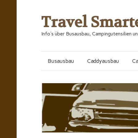
Travel Smart
Info's über Busausbau, Campingutensilien u
Busausbau
Caddyausbau
C