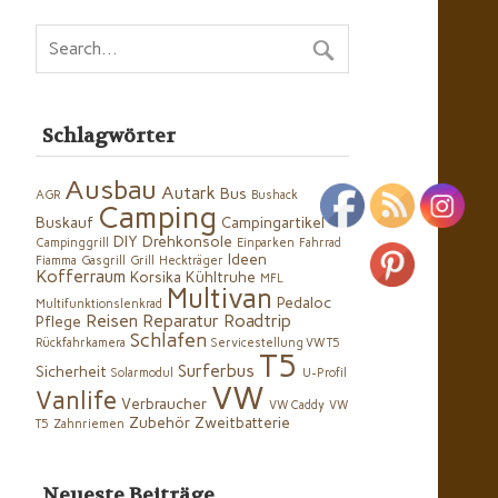
Schlagwörter
Ausbau
Autark
Bus
AGR
Bushack
Camping
Buskauf
Campingartikel
DIY
Drehkonsole
Campinggrill
Einparken
Fahrrad
Ideen
Fiamma
Gasgrill
Grill
Heckträger
Kofferraum
Korsika
Kühltruhe
MFL
Multivan
Pedaloc
Multifunktionslenkrad
Reisen
Reparatur
Roadtrip
Pflege
Schlafen
Rückfahrkamera
Servicestellung VW T5
T5
Surferbus
Sicherheit
Solarmodul
U-Profil
VW
Vanlife
Verbraucher
VW Caddy
VW
Zubehör
Zweitbatterie
T5
Zahnriemen
Neueste Beiträge