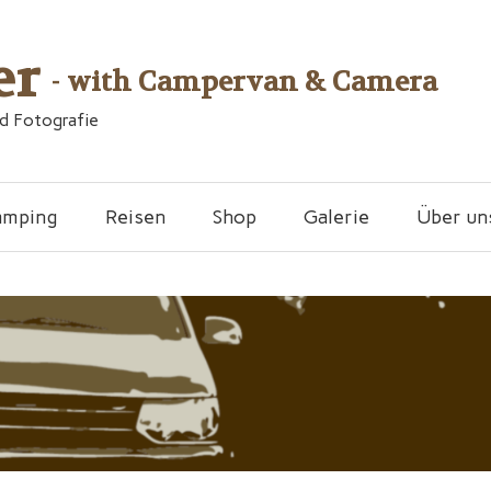
er
- with Campervan & Camera
nd Fotografie
amping
Reisen
Shop
Galerie
Über un