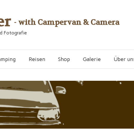
er
- with Campervan & Camera
nd Fotografie
amping
Reisen
Shop
Galerie
Über un