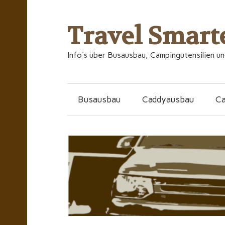
Travel Smart
Info's über Busausbau, Campingutensilien u
Busausbau
Caddyausbau
C