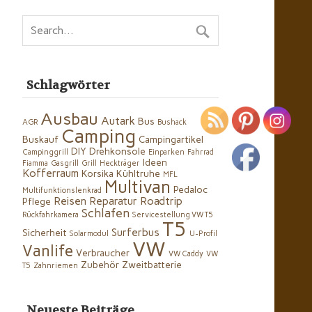
Schlagwörter
Ausbau
Autark
Bus
AGR
Bushack
Camping
Buskauf
Campingartikel
DIY
Drehkonsole
Campinggrill
Einparken
Fahrrad
Ideen
Fiamma
Gasgrill
Grill
Heckträger
Kofferraum
Korsika
Kühltruhe
MFL
Multivan
Pedaloc
Multifunktionslenkrad
Reisen
Reparatur
Roadtrip
Pflege
Schlafen
Rückfahrkamera
Servicestellung VW T5
T5
Surferbus
Sicherheit
Solarmodul
U-Profil
VW
Vanlife
Verbraucher
VW Caddy
VW
Zubehör
Zweitbatterie
T5
Zahnriemen
Neueste Beiträge