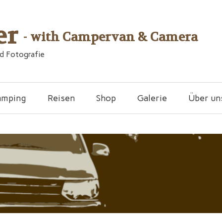
er
- with Campervan & Camera
nd Fotografie
amping
Reisen
Shop
Galerie
Über un