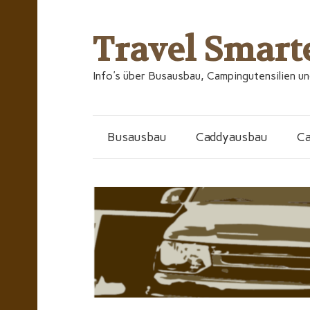
Travel Smart
Info's über Busausbau, Campingutensilien u
Busausbau
Caddyausbau
C