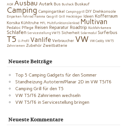
Ausbau
Autark
Bus
Buskauf
AGR
Bushack
Camping
Campingartikel
DIY
Drehkonsole
Campinggrill
Kofferraum
Ideen
Einparken
Fahrrad
Fiamma
Gasgrill
Grill
Heckträger
Multivan
Korsika
Kühltruhe
MFL
Multifunktionslenkrad
Reisen
Reparatur
Roadtrip
Pedaloc
Pflege
Rückfahrkamera
Schlafen
Surferbus
Sicherheit
Servicestellung VW T5
Solarmodul
VW
T5
Vanlife
Verbraucher
U-Profil
VW Caddy
VW T5
Zubehör
Zweitbatterie
Zahnriemen
Neueste Beiträge
Top 5 Camping Gadgets für den Sommer
Standheizung Autoterm/Planar 2D im VW T5/T6
Camping Grill für den T5
VW T5/T6 Zahnriemen wechseln
VW T5/T6 in Servicestellung bringen
Neueste Kommentare