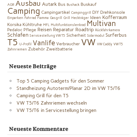
Ausbau
Autark
Bus
Buskauf
AGR
Bushack
Camping
Campingartikel
DIY
Drehkonsole
Campinggrill
Kofferraum
Ideen
Einparken
Fahrrad
Fiamma
Gasgrill
Grill
Heckträger
Multivan
Korsika
Kühltruhe
MFL
Multifunktionslenkrad
Reisen
Reparatur
Roadtrip
Pedaloc
Pflege
Rückfahrkamera
Schlafen
Surferbus
Sicherheit
Servicestellung VW T5
Solarmodul
VW
T5
Vanlife
Verbraucher
U-Profil
VW Caddy
VW T5
Zubehör
Zweitbatterie
Zahnriemen
Neueste Beiträge
Top 5 Camping Gadgets für den Sommer
Standheizung Autoterm/Planar 2D im VW T5/T6
Camping Grill für den T5
VW T5/T6 Zahnriemen wechseln
VW T5/T6 in Servicestellung bringen
Neueste Kommentare