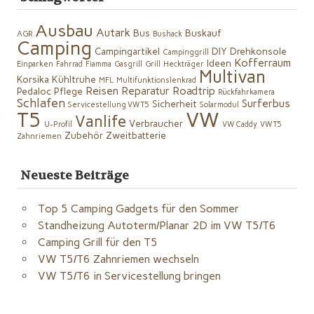
Ausbau
Autark
Bus
Buskauf
AGR
Bushack
Camping
Campingartikel
DIY
Drehkonsole
Campinggrill
Kofferraum
Ideen
Einparken
Fahrrad
Fiamma
Gasgrill
Grill
Heckträger
Multivan
Korsika
Kühltruhe
MFL
Multifunktionslenkrad
Reisen
Reparatur
Roadtrip
Pedaloc
Pflege
Rückfahrkamera
Schlafen
Surferbus
Sicherheit
Servicestellung VW T5
Solarmodul
VW
T5
Vanlife
Verbraucher
U-Profil
VW Caddy
VW T5
Zubehör
Zweitbatterie
Zahnriemen
Neueste Beiträge
Top 5 Camping Gadgets für den Sommer
Standheizung Autoterm/Planar 2D im VW T5/T6
Camping Grill für den T5
VW T5/T6 Zahnriemen wechseln
VW T5/T6 in Servicestellung bringen