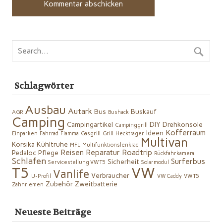
Schlagwörter
Ausbau
Autark
Bus
Buskauf
AGR
Bushack
Camping
Campingartikel
DIY
Drehkonsole
Campinggrill
Kofferraum
Ideen
Einparken
Fahrrad
Fiamma
Gasgrill
Grill
Heckträger
Multivan
Korsika
Kühltruhe
MFL
Multifunktionslenkrad
Reisen
Reparatur
Roadtrip
Pedaloc
Pflege
Rückfahrkamera
Schlafen
Surferbus
Sicherheit
Servicestellung VW T5
Solarmodul
VW
T5
Vanlife
Verbraucher
U-Profil
VW Caddy
VW T5
Zubehör
Zweitbatterie
Zahnriemen
Neueste Beiträge