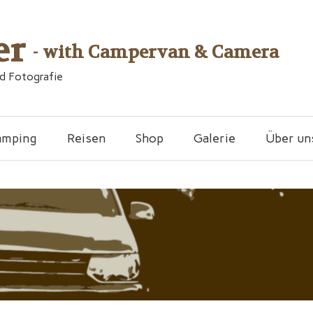
er
- with Campervan & Camera
nd Fotografie
amping
Reisen
Shop
Galerie
Über un