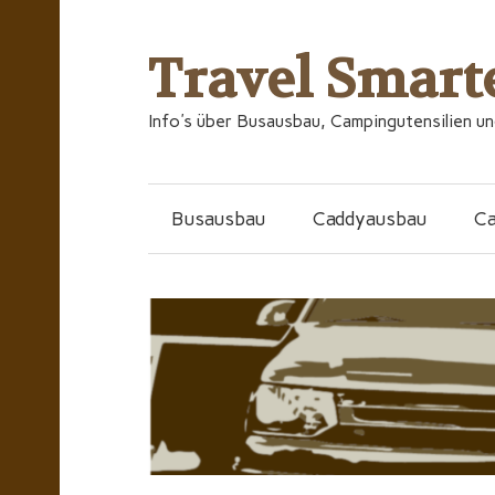
Travel Smart
Info's über Busausbau, Campingutensilien u
Busausbau
Caddyausbau
C