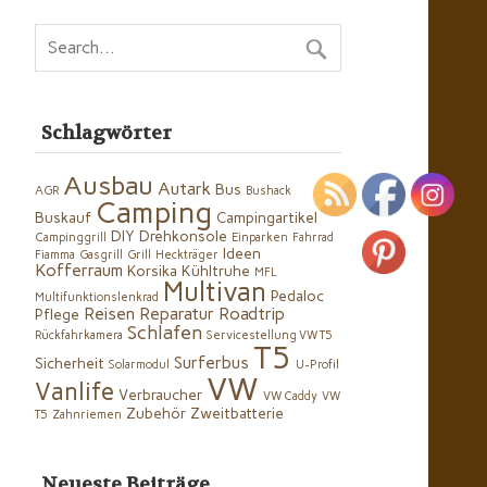
Schlagwörter
Ausbau
Autark
Bus
AGR
Bushack
Camping
Buskauf
Campingartikel
DIY
Drehkonsole
Campinggrill
Einparken
Fahrrad
Ideen
Fiamma
Gasgrill
Grill
Heckträger
Kofferraum
Korsika
Kühltruhe
MFL
Multivan
Pedaloc
Multifunktionslenkrad
Reisen
Reparatur
Roadtrip
Pflege
Schlafen
Rückfahrkamera
Servicestellung VW T5
T5
Surferbus
Sicherheit
Solarmodul
U-Profil
VW
Vanlife
Verbraucher
VW Caddy
VW
Zubehör
Zweitbatterie
T5
Zahnriemen
Neueste Beiträge