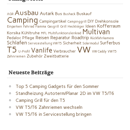
Ausbau
Autark
Bus
Buskauf
AGR
Bushack
Camping
Campingartikel
DIY
Drehkonsole
Campinggrill
Kofferraum
Ideen
Einparken
Fahrrad
Fiamma
Gasgrill
Grill
Heckträger
Multivan
Korsika
Kühltruhe
MFL
Multifunktionslenkrad
Reisen
Reparatur
Roadtrip
Pedaloc
Pflege
Rückfahrkamera
Schlafen
Surferbus
Sicherheit
Servicestellung VW T5
Solarmodul
VW
T5
Vanlife
Verbraucher
U-Profil
VW Caddy
VW T5
Zubehör
Zweitbatterie
Zahnriemen
Neueste Beiträge
Top 5 Camping Gadgets für den Sommer
Standheizung Autoterm/Planar 2D im VW T5/T6
Camping Grill für den T5
VW T5/T6 Zahnriemen wechseln
VW T5/T6 in Servicestellung bringen